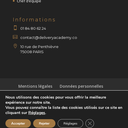
Chef d’équipe
Informations

01 84 80 62 24

contact@deliveryacademy.co

10 rue de Penthièvre
75008 PARIS
Mentions légales
Données personnelles
Astuces
Blog
Contact
Nous utilisons des cookies pour vous offrir la meilleure
expérience sur notre site.
Vous pouvez connaître la liste des cookies utilisés sur ce site en
cliquant sur
Réglages
.
© Réalisé en temps et en heure par
Val d'Oise
Close GDPR Cookie 
Accepter
Rejeter
Réglages
Communication